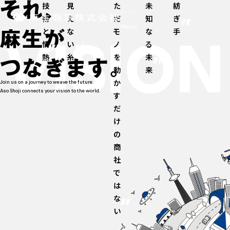
技
見
た
未
紡
術
え
だ
知
ぎ
VISION
と
な
モ
な
手
情
い
ノ
る
熱
糸
を
未
動
来
か
Join us on a journey to weave the future.
Aso Shoji connects your vision to the world.
す
だ
け
の
商
社
で
は
な
い
ABOUT US
会社概要・沿革