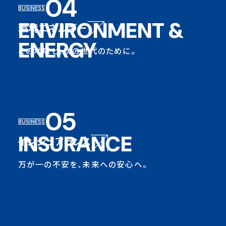
04
BUSINESS
ENVIRONMENT &
環境エネルギー
ENERGY
この地球と、次の世代のために。
05
BUSINESS
INSURANCE
インシュアランス
万が一の不安を、未来への安心へ。