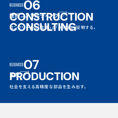
06
BUSINESS
CONSTRUCTION
建設コンサルティング
CONSULTING
コンクリートの「性能」と「未来」を、証明する。
07
BUSINESS
PRODUCTION
生産
社会を支える高精度な部品を生み出す。