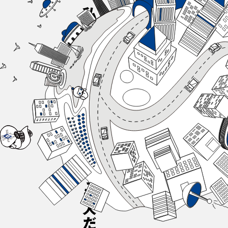
私たちがつないできた長い歴史も。
社会の未来を描くこれから始まる挑戦
も。その物語の中心で輝いているの
は、いつの時代も、私たち「人」の情熱
です。
一人ひとりが持つ、譲れない想い。 チ
ームだからこそ、響きあう多様な価値
観。 挑戦を続けられる、安心の環境。
麻生商事という舞台で躍動する、社員
たちのリアルな声に触れてみてくださ
い。