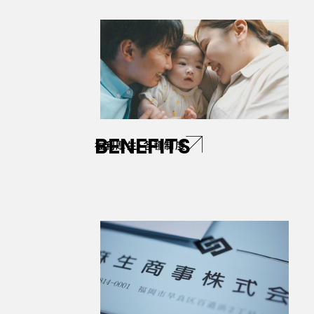
BENEFITS
福利厚生・各種制度