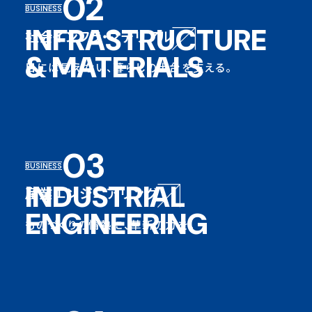
02
BUSINESS
INFRASTRUCTURE
社会インフラ・マテリアル
&
MATERIALS
目には見えない、暮らしの土台を支える。
03
BUSINESS
INDUSTRIAL
産業エンジニアリング
ENGINEERING
ものづくりの情熱に、革新の力を。