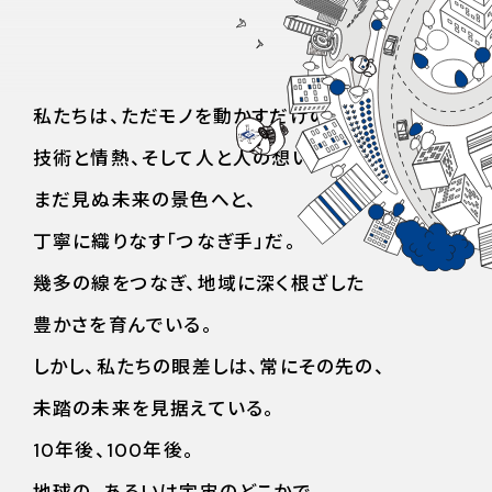
BUSINESS
事業紹介
私たちは、ただモノを動かすだけの商社ではない。
MESSAGE
技術と情熱、そして人と人の想いを、
社長メッセージ
まだ見ぬ未来の景色へと、
丁寧に織りなす「つなぎ手」だ。
個
幾多の線をつなぎ、地域に深く根ざした
豊かさを育んでいる。
しかし、私たちの眼差しは、常にその先の、
未踏の未来を見据えている。
10年後、100年後。