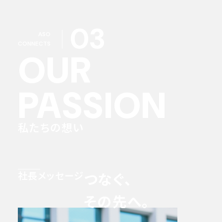
03
ASO
CONNECTS
OUR
PASSION
私たちの想い
社長メッセージ
つなぐ、
その先へ。