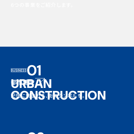
6つの事業をご紹介します。
01
BUSINESS
URBAN
都市建設
CONSTRUCTION
記憶に刻まれる、街のシンボルを。